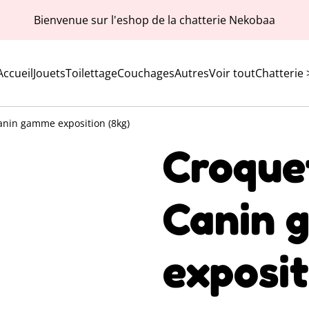
Bienvenue sur l'eshop de la chatterie Nekobaa
Accueil
Jouets
Toilettage
Couchages
Autres
Voir tout
Chatterie 
anin gamme exposition (8kg)
Croque
Canin 
exposit