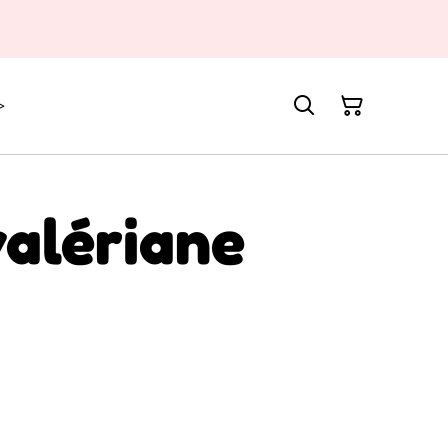
>
valériane